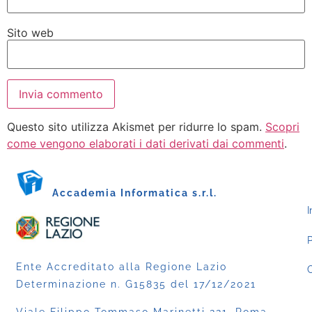
Sito web
Questo sito utilizza Akismet per ridurre lo spam.
Scopri
come vengono elaborati i dati derivati dai commenti
.
Accademia Informatica s.r.l.
I
P
Ente Accreditato alla Regione Lazio
C
Determinazione n. G15835 del 17/12/2021
Viale Filippo Tommaso Marinetti 221, Roma