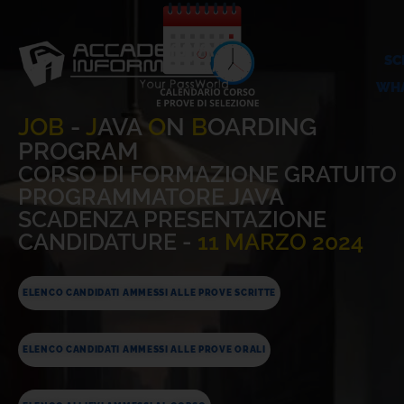
SC
WHA
JOB
-
J
AVA
O
N
B
OARDING
PROGRAM
CORSO DI FORMAZIONE GRATUITO
PROGRAMMATORE JAVA
SCADENZA PRESENTAZIONE
CANDIDATURE -
11 MARZO 2024
ELENCO CANDIDATI AMMESSI ALLE PROVE SCRITTE
ELENCO CANDIDATI AMMESSI ALLE PROVE ORALI