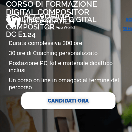
CORSO DI FORMAZIONE
DIGITAL COMPOSITOR
QUALIFICAZIONE DIGITAL
SC
COMPOSITOR -
WHA
DC E1.24
Durata complessiva 300 ore
30 ore di Coaching personalizzato
Postazione PC, kit e materiale didattico
inclusi
Un corso on line in omaggio al termine del
percorso
CANDIDATI ORA