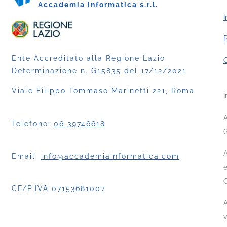
Accademia Informatica s.r.l.
I
P
Ente Accreditato alla Regione Lazio
C
Determinazione n. G15835 del 17/12/2021
Viale Filippo Tommaso Marinetti 221, Roma
I
A
Telefono:
06 39746618
G
A
Email:
info@accademiainformatica.com
e
CF/P.IVA 07153681007
A
v