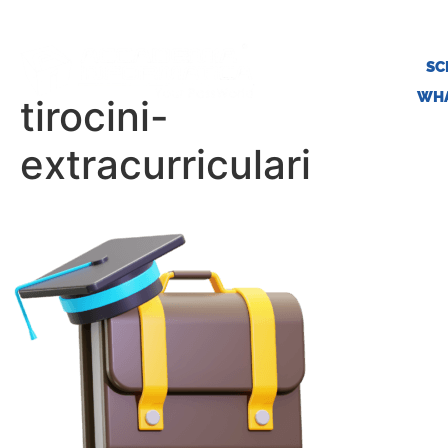
SC
WHA
tirocini-
extracurriculari