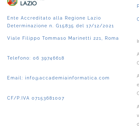
P
Ente Accreditato alla Regione Lazio
C
Determinazione n. G15835 del 17/12/2021
Viale Filippo Tommaso Marinetti 221, Roma
I
A
Telefono:
06 39746618
G
A
Email:
info@accademiainformatica.com
e
CF/P.IVA 07153681007
A
v