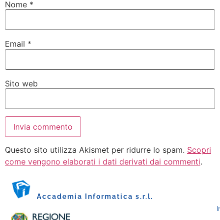
Nome
*
Email
*
Sito web
Questo sito utilizza Akismet per ridurre lo spam.
Scopri
come vengono elaborati i dati derivati dai commenti
.
Accademia Informatica s.r.l.
I