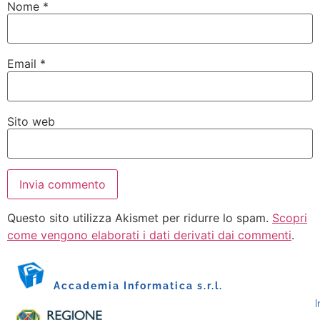
Nome
*
Email
*
Sito web
Questo sito utilizza Akismet per ridurre lo spam.
Scopri
come vengono elaborati i dati derivati dai commenti
.
Accademia Informatica s.r.l.
I