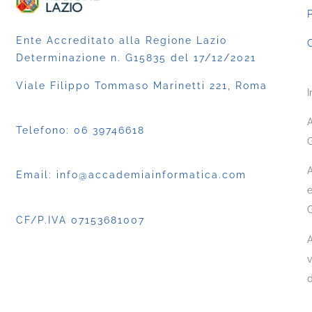
P
Ente Accreditato alla Regione Lazio
C
Determinazione n. G15835 del 17/12/2021
Viale Filippo Tommaso Marinetti 221, Roma
I
A
Telefono:
06 39746618
G
A
Email:
info@accademiainformatica.com
e
CF/P.IVA 07153681007
A
v