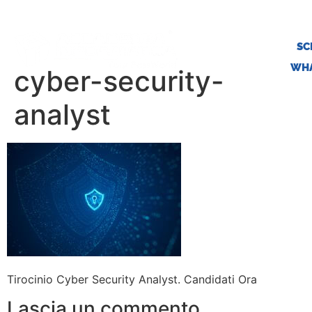
SC
WHA
cyber-security-
analyst
Tirocinio Cyber Security Analyst. Candidati Ora
Lascia un commento