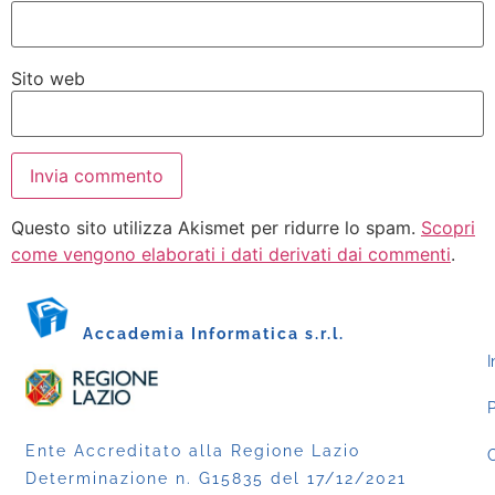
Sito web
Questo sito utilizza Akismet per ridurre lo spam.
Scopri
come vengono elaborati i dati derivati dai commenti
.
Accademia Informatica s.r.l.
I
P
Ente Accreditato alla Regione Lazio
C
Determinazione n. G15835 del 17/12/2021