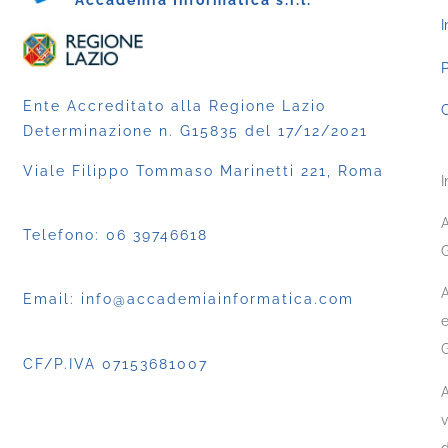
Accademia Informatica s.r.l.
I
P
Ente Accreditato alla Regione Lazio
C
Determinazione n. G15835 del 17/12/2021
Viale Filippo Tommaso Marinetti 221, Roma
I
A
Telefono:
06 39746618
G
A
Email:
info@accademiainformatica.com
e
CF/P.IVA 07153681007
A
v