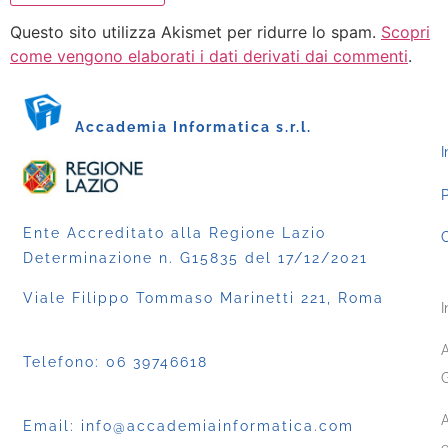
Questo sito utilizza Akismet per ridurre lo spam.
Scopri
come vengono elaborati i dati derivati dai commenti
.
Accademia Informatica s.r.l.
I
P
Ente Accreditato alla Regione Lazio
C
Determinazione n. G15835 del 17/12/2021
Viale Filippo Tommaso Marinetti 221, Roma
I
A
Telefono:
06 39746618
G
A
Email:
info@accademiainformatica.com