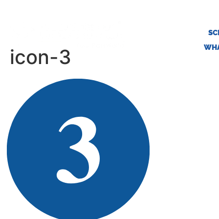
SC
WHA
icon-3