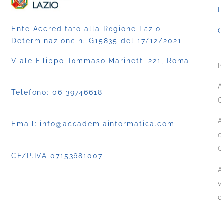
P
Ente Accreditato alla Regione Lazio
C
Determinazione n. G15835 del 17/12/2021
Viale Filippo Tommaso Marinetti 221, Roma
I
A
Telefono:
06 39746618
G
A
Email:
info@accademiainformatica.com
e
CF/P.IVA 07153681007
A
v