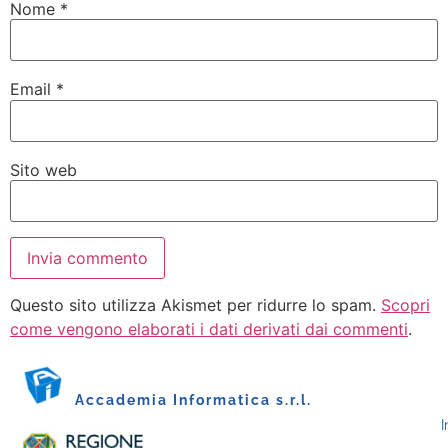
Nome
*
Email
*
Sito web
Questo sito utilizza Akismet per ridurre lo spam.
Scopri
come vengono elaborati i dati derivati dai commenti
.
Accademia Informatica s.r.l.
I