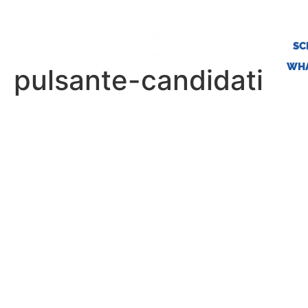
SC
WHA
pulsante-candidati