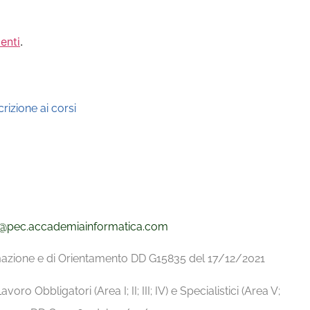
enti
.
rizione ai corsi
@pec.
accademiainformatica.com
ormazione e di Orientamento DD G15835 del 17/12/2021
avoro Obbligatori (Area I; II; III; IV) e Specialistici (Area V;