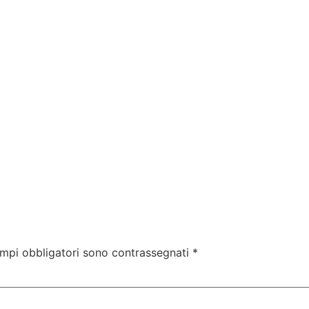
Corsi Gratuiti
Corsi Abilitanti
Per le Imprese
Offe
ampi obbligatori sono contrassegnati
*