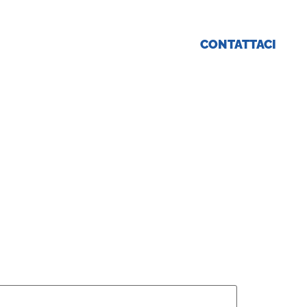
rte Tirocini
CONTATTACI