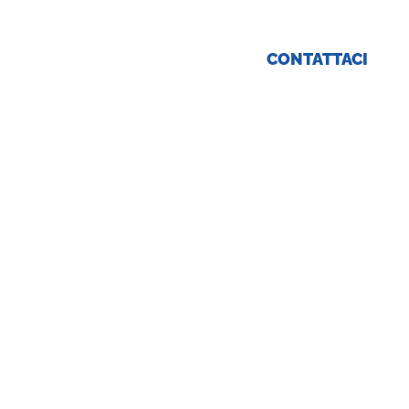
rte Tirocini
CONTATTACI