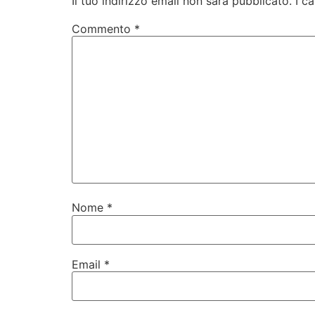
Il tuo indirizzo email non sarà pubblicato.
I c
Commento
*
Nome
*
Email
*