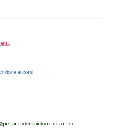
enti
.
rizione ai corsi
@pec.
accademiainformatica.com