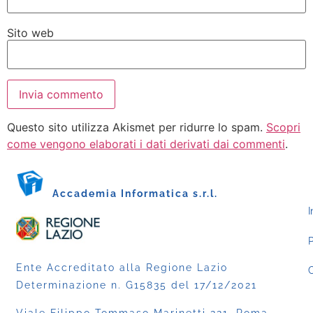
Sito web
Questo sito utilizza Akismet per ridurre lo spam.
Scopri
come vengono elaborati i dati derivati dai commenti
.
Accademia Informatica s.r.l.
I
P
Ente Accreditato alla Regione Lazio
C
Determinazione n. G15835 del 17/12/2021
Viale Filippo Tommaso Marinetti 221, Roma