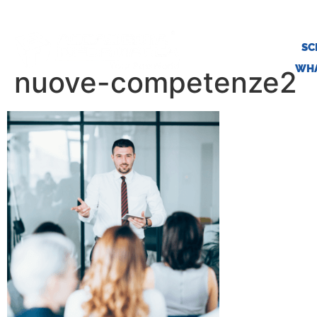
SC
WHA
nuove-competenze2