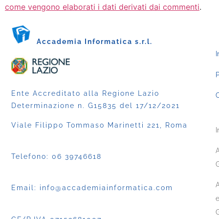
come vengono elaborati i dati derivati dai commenti
.
Accademia Informatica s.r.l.
I
P
Ente Accreditato alla Regione Lazio
C
Determinazione n. G15835 del 17/12/2021
Viale Filippo Tommaso Marinetti 221, Roma
I
A
Telefono:
06 39746618
G
A
Email:
info@accademiainformatica.com
e