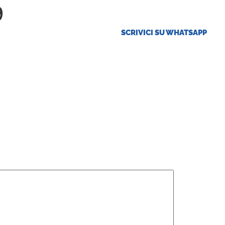
9
SCRIVICI SU WHATSAPP
ese
Offerte Tirocini