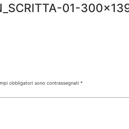
_SCRITTA-01-300×13
nali
Corsi Gratuiti
Corsi Abilitanti
Per le Impr
ampi obbligatori sono contrassegnati
*