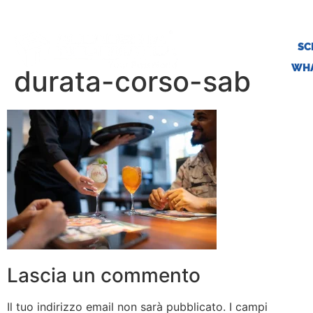
SC
WHA
durata-corso-sab
Lascia un commento
Il tuo indirizzo email non sarà pubblicato.
I campi