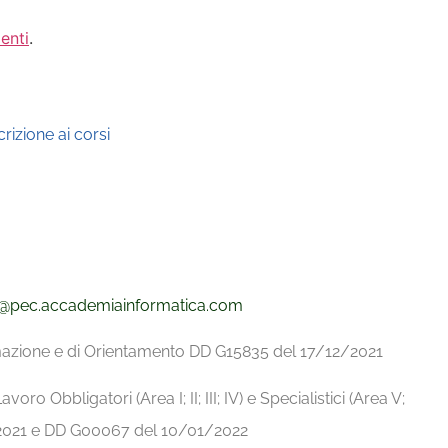
enti
.
rizione ai corsi
@pec.
accademiainformatica.com
ormazione e di Orientamento DD G15835 del 17/12/2021
avoro Obbligatori (Area I; II; III; IV) e Specialistici (Area V;
9/2021 e DD G00067 del 10/01/2022