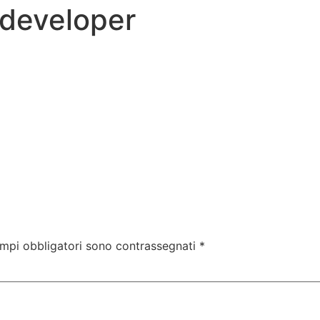
-developer
nali
Corsi Gratuiti
Corsi Abilitanti
Per le Impr
ampi obbligatori sono contrassegnati
*