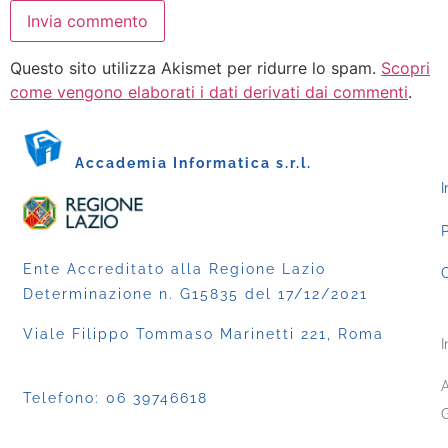
Questo sito utilizza Akismet per ridurre lo spam.
Scopri
come vengono elaborati i dati derivati dai commenti
.
Accademia Informatica s.r.l.
I
P
Ente Accreditato alla Regione Lazio
C
Determinazione n. G15835 del 17/12/2021
Viale Filippo Tommaso Marinetti 221, Roma
I
A
Telefono:
06 39746618
G