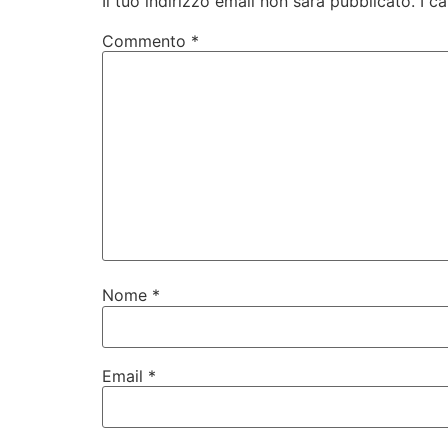
Il tuo indirizzo email non sarà pubblicato.
I c
Commento
*
Nome
*
Email
*