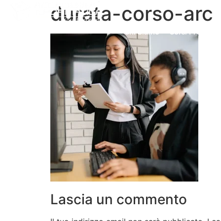
durata-corso-arc
Chi Siamo
Corsi Professio
Lascia un commento