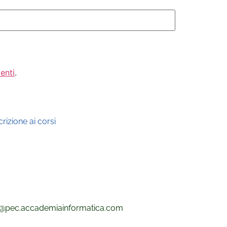
enti
.
rizione ai corsi
@pec.
accademiainformatica.com