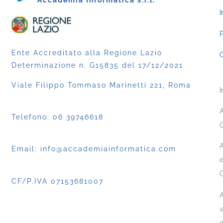
Accademia Informatica s.r.l.
I
P
Ente Accreditato alla Regione Lazio
C
Determinazione n. G15835 del 17/12/2021
Viale Filippo Tommaso Marinetti 221, Roma
I
A
Telefono:
06 39746618
G
A
Email:
info@accademiainformatica.com
e
CF/P.IVA 07153681007
A
v