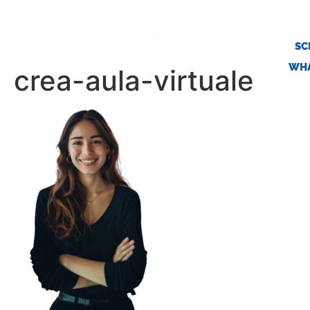
SC
WHA
crea-aula-virtuale