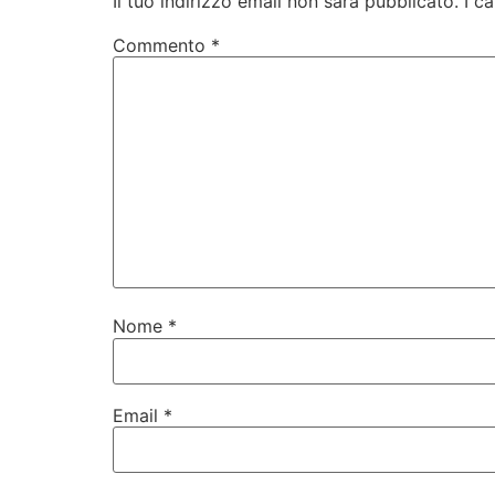
Il tuo indirizzo email non sarà pubblicato.
I c
Commento
*
Nome
*
Email
*