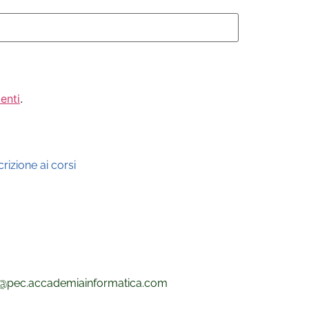
enti
.
rizione ai corsi
@pec.
accademiainformatica.com