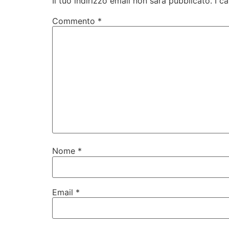
Il tuo indirizzo email non sarà pubblicato.
I c
Commento
*
Nome
*
Email
*