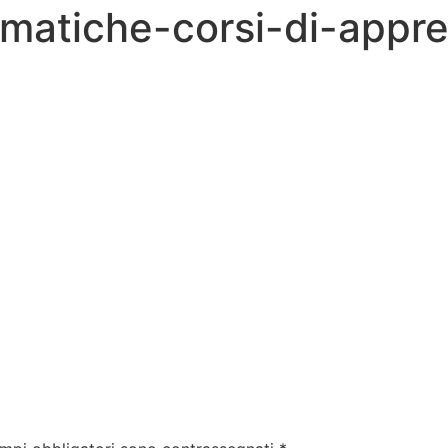
matiche-corsi-di-appre
nali
Corsi Gratuiti
Corsi Abilitanti
Per le Impr