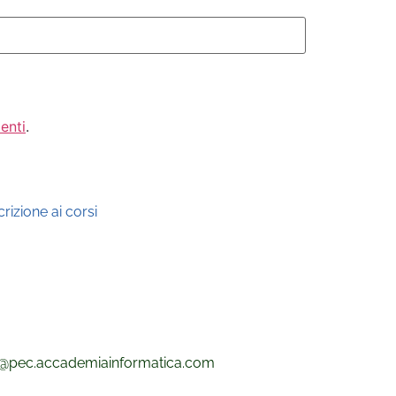
enti
.
rizione ai corsi
@pec.
accademiainformatica.com