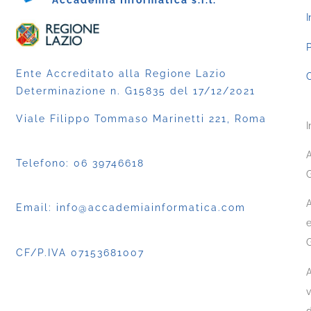
Accademia Informatica s.r.l.
I
P
Ente Accreditato alla Regione Lazio
C
Determinazione n. G15835 del 17/12/2021
Viale Filippo Tommaso Marinetti 221, Roma
I
A
Telefono:
06 39746618
G
A
Email:
info@accademiainformatica.com
e
CF/P.IVA 07153681007
A
v