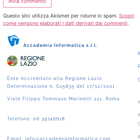
Questo sito utilizza Akismet per ridurre lo spam.
Scopri
come vengono elaborati i dati derivati dai commenti
.
Accademia Informatica s.r.l.
I
P
Ente Accreditato alla Regione Lazio
C
Determinazione n. G15835 del 17/12/2021
Viale Filippo Tommaso Marinetti 221, Roma
I
A
Telefono:
06 39746618
G
A
Email:
info@accademiainformatica.com