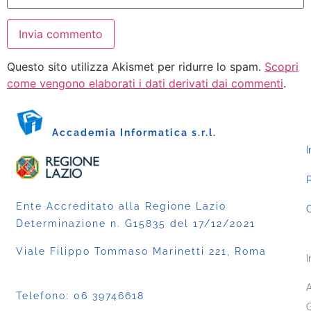
Questo sito utilizza Akismet per ridurre lo spam.
Scopri
come vengono elaborati i dati derivati dai commenti
.
Accademia Informatica s.r.l.
I
P
Ente Accreditato alla Regione Lazio
C
Determinazione n. G15835 del 17/12/2021
Viale Filippo Tommaso Marinetti 221, Roma
I
A
Telefono:
06 39746618
G