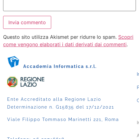
Questo sito utilizza Akismet per ridurre lo spam.
Scopri
come vengono elaborati i dati derivati dai commenti
.
Accademia Informatica s.r.l.
I
P
Ente Accreditato alla Regione Lazio
C
Determinazione n. G15835 del 17/12/2021
Viale Filippo Tommaso Marinetti 221, Roma
I
A