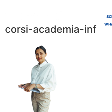
SC
WHA
corsi-academia-inf