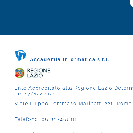
Accademia Informatica s.r.l.
Ente Accreditato alla Regione Lazio Deter
del 17/12/2021
Viale Filippo Tommaso Marinetti 221, Roma
Telefono:
06 39746618