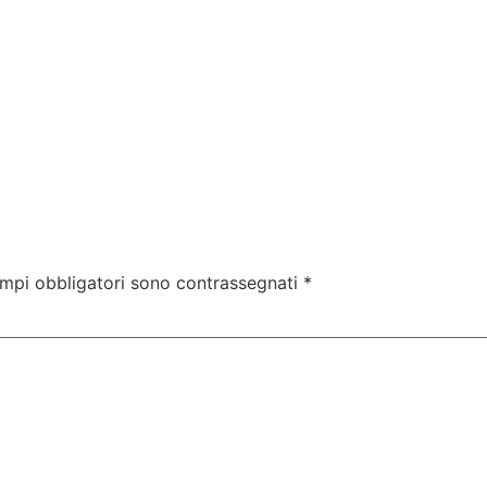
nali
Corsi Gratuiti
Corsi Abilitanti
Per le Impr
ampi obbligatori sono contrassegnati
*