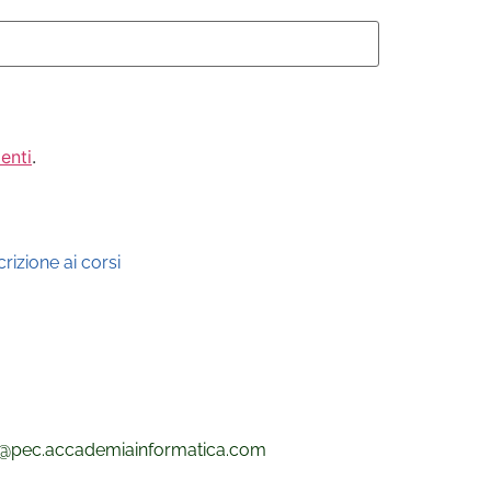
enti
.
rizione ai corsi
@pec.
accademiainformatica.com