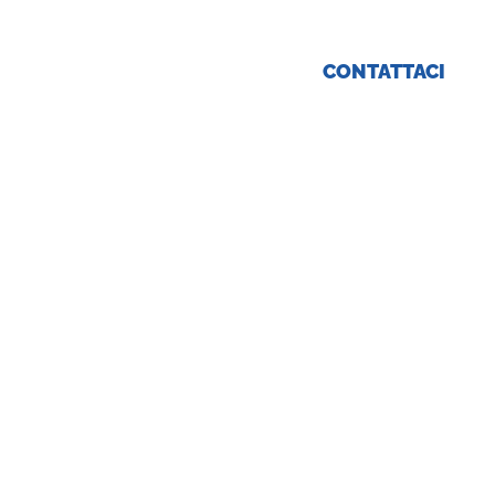
rte Tirocini
CONTATTACI