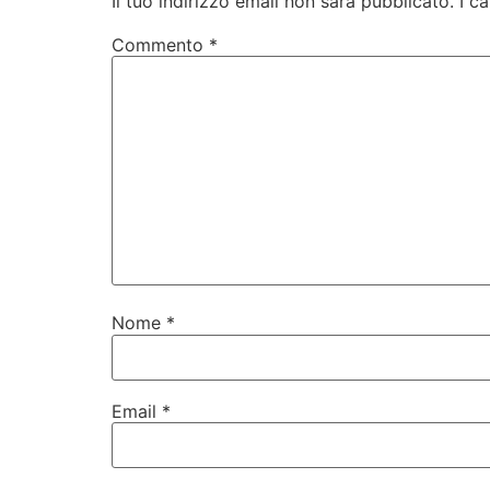
Il tuo indirizzo email non sarà pubblicato.
I c
Commento
*
Nome
*
Email
*